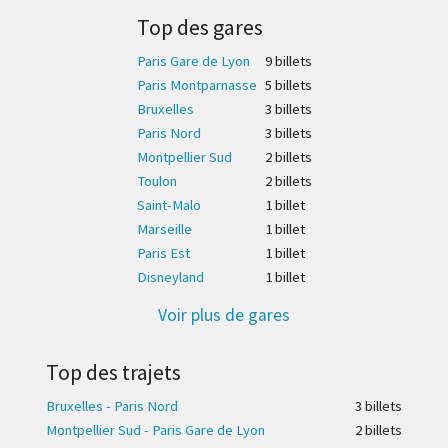
Top des gares
Paris Gare de Lyon
9 billet
s
Paris Montparnasse
5 billet
s
Bruxelles
3 billet
s
Paris Nord
3 billet
s
Montpellier Sud
2 billet
s
Toulon
2 billet
s
Saint-Malo
1 billet
Marseille
1 billet
Paris Est
1 billet
Disneyland
1 billet
Voir plus de gares
Top des trajets
Bruxelles - Paris Nord
3 billet
s
Montpellier Sud - Paris Gare de Lyon
2 billet
s