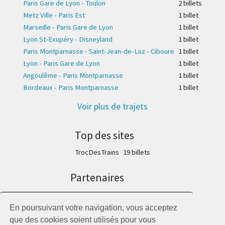
Paris Gare de Lyon - Toulon
2 billet
s
Metz Ville - Paris Est
1 billet
Marseille - Paris Gare de Lyon
1 billet
Lyon St-Exupéry - Disneyland
1 billet
Paris Montparnasse - Saint-Jean-de-Luz - Ciboure
1 billet
Lyon - Paris Gare de Lyon
1 billet
Angoulême - Paris Montparnasse
1 billet
Bordeaux - Paris Montparnasse
1 billet
Voir plus de trajets
Top des sites
TrocDesTrains
19 billet
s
Partenaires
Trainline
SNCF Connect
En poursuivant votre navigation, vous acceptez
Trains Ouigo
que des cookies soient utilisés pour vous