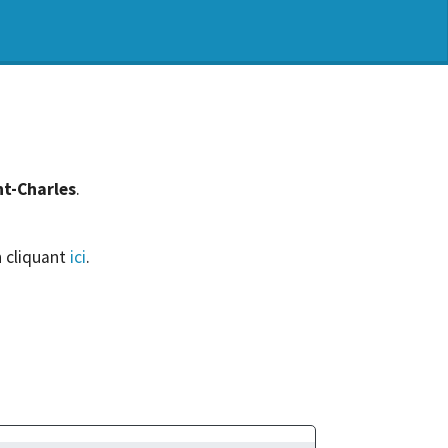
nt-Charles
.
n cliquant
ici
.