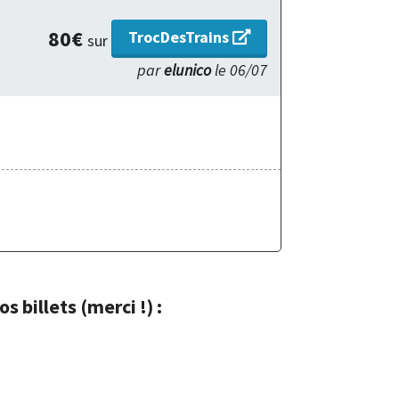
80€
TrocDesTrains
sur
par
elunico
le 06/07
 billets (merci !) :