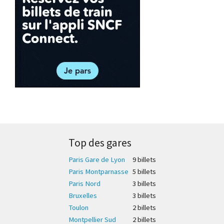
Top des gares
Paris Gare de Lyon
9 billet
s
Paris Montparnasse
5 billet
s
Paris Nord
3 billet
s
Bruxelles
3 billet
s
Toulon
2 billet
s
Montpellier Sud
2 billet
s