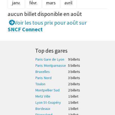
janv.
févr.
mars
avril
aucun billet disponible en août
Voir les tous prix pour août sur
SNCF Connect
Top des gares
Paris Gare de Lyon
9 billet
s
Paris Montparnasse
5 billet
s
Bruxelles
3 billet
s
Paris Nord
3 billet
s
Toulon
2 billet
s
Montpellier Sud
2 billet
s
Metz Ville
1 billet
Lyon St-Exupéry
1 billet
Bordeaux
1 billet
Disneyland
1 billet