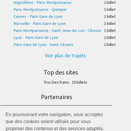
Angoulême - Paris Montparnasse
1 billet
Paris Montparnasse - Quimper
1 billet
Cannes - Paris Gare de Lyon
1 billet
Marseille - Paris Gare de Lyon
1 billet
Paris Montparnasse - Saint-Jean-de-Luz - Ciboure
1 billet
Lyon - Paris Gare de Lyon
1 billet
Paris Gare de Lyon - Saint-Césaire
1 billet
Voir plus de trajets
Top des sites
TrocDesTrains
19 billet
s
Partenaires
Trainline
SNCF Connect
En poursuivant votre navigation, vous acceptez
Trains Ouigo
que des cookies soient utilisés pour vous
Trains Eurostar
proposer des contenus et des services adaptés.