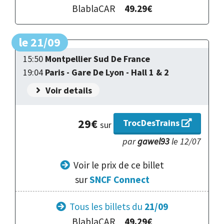
BlablaCAR
49.29€
le 21/09
15:50
Montpellier Sud De France
19:04
Paris - Gare De Lyon - Hall 1 & 2
Voir details
29€
TrocDesTrains
sur
par
gawel93
le 12/07
Voir le prix
de ce billet
sur
SNCF Connect
Tous les billets du
21/09
BlablaCAR
49.29€