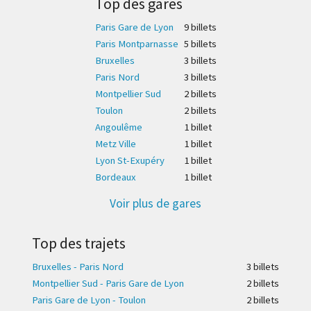
Top des gares
Paris Gare de Lyon
9 billet
s
Paris Montparnasse
5 billet
s
Bruxelles
3 billet
s
Paris Nord
3 billet
s
Montpellier Sud
2 billet
s
Toulon
2 billet
s
Angoulême
1 billet
Metz Ville
1 billet
Lyon St-Exupéry
1 billet
Bordeaux
1 billet
Voir plus de gares
Top des trajets
Bruxelles - Paris Nord
3 billet
s
Montpellier Sud - Paris Gare de Lyon
2 billet
s
Paris Gare de Lyon - Toulon
2 billet
s