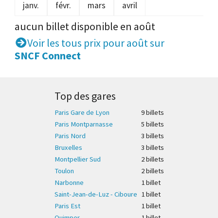
janv.
févr.
mars
avril
aucun billet disponible en août
Voir les tous prix pour août sur
SNCF Connect
Top des gares
Paris Gare de Lyon
9 billet
s
Paris Montparnasse
5 billet
s
Paris Nord
3 billet
s
Bruxelles
3 billet
s
Montpellier Sud
2 billet
s
Toulon
2 billet
s
Narbonne
1 billet
Saint-Jean-de-Luz - Ciboure
1 billet
Paris Est
1 billet
Quimper
1 billet