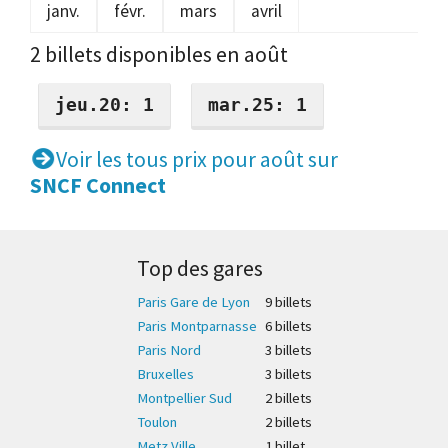
janv.
févr.
mars
avril
2 billets disponibles en août
jeu.20: 1
mar.25: 1
Voir les tous prix pour août sur
SNCF Connect
Top des gares
Paris Gare de Lyon
9 billet
s
Paris Montparnasse
6 billet
s
Paris Nord
3 billet
s
Bruxelles
3 billet
s
Montpellier Sud
2 billet
s
Toulon
2 billet
s
Metz Ville
1 billet