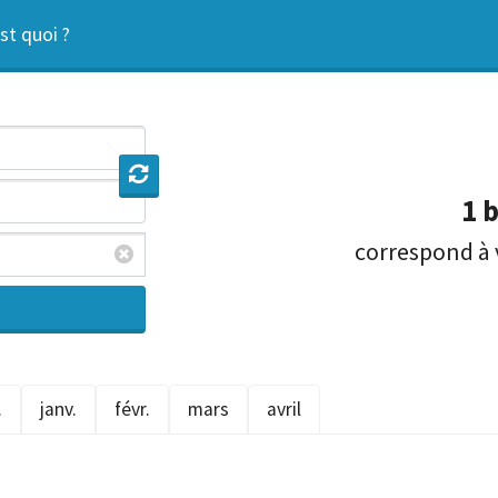
st quoi ?
1 b
correspond
à
.
janv.
févr.
mars
avril