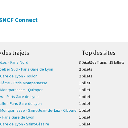
SNCF Connect
 des trajets
Top des sites
lles - Paris Nord
3 billet
TrocDesTrains
s
19 billet
s
ellier Sud - Paris Gare de Lyon
2 billet
s
 Gare de Lyon - Toulon
2 billet
s
ulême - Paris Montparnasse
1 billet
 Montparnasse - Quimper
1 billet
s - Paris Gare de Lyon
1 billet
ille - Paris Gare de Lyon
1 billet
 Montparnasse - Saint-Jean-de-Luz - Ciboure
1 billet
- Paris Gare de Lyon
1 billet
 Gare de Lyon - Saint-Césaire
1 billet