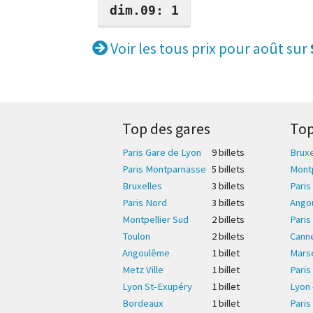
dim.09: 1
Voir les tous prix pour août sur
Top des gares
Top
Paris Gare de Lyon
9 billet
s
Bruxe
Paris Montparnasse
5 billet
s
Montp
Bruxelles
3 billet
s
Paris
Paris Nord
3 billet
s
Ango
Montpellier Sud
2 billet
s
Paris
Toulon
2 billet
s
Canne
Angoulême
1 billet
Marse
Metz Ville
1 billet
Paris
Lyon St-Exupéry
1 billet
Lyon 
Bordeaux
1 billet
Paris