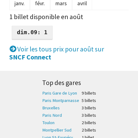
janv.
févr.
mars
avril
1 billet disponible en août
dim.09: 1
Voir les tous prix pour août sur
SNCF Connect
Top des gares
Paris Gare de Lyon
9 billet
s
Paris Montparnasse
5 billet
s
Bruxelles
3 billet
s
Paris Nord
3 billet
s
Toulon
2 billet
s
Montpellier Sud
2 billet
s
Lyon St-Exupéry
1 billet